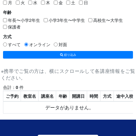
月
火
水
木
金
土
日
年齢
年長〜小学2年生
小学3年生〜中学生
高校生〜大学生
保護者
方式
すべて
オンライン
対面
絞り込み
※携帯でご覧の方は、横にスクロールして各講座情報をご覧
ください。
合計：
0
件
ご予約
教室名
講座名
年齢
開講日
時間
方式
途中入校
データがありません。