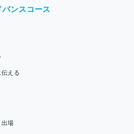
ドバンスコース
】
る
に伝える
ト出場