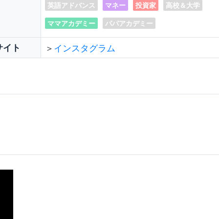
英語アドバンス
マネー
投資家
⾼校＆⼤学
ママアカデミー
パパアカデミー
サイト
＞
インスタグラム