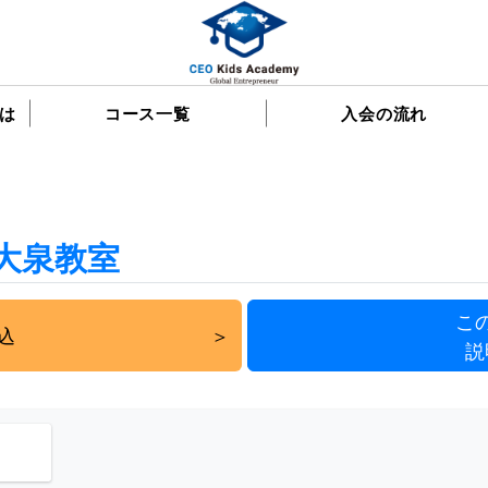
は
コース一覧
入会の流れ
西大泉教室
こ
込
説