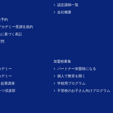
認定講師一覧
会社概要
験予約
アカデミー受講生規約
法に基づく表記
質問
加盟校募集
カデミー
パートナー加盟校になる
カデミー
個人で教室を開く
子起業講座
学校用プログラム
ンツ倶楽部
不登校のお子さん向けプログラム