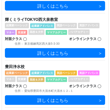
詳しくはこちら
輝くミライTOKYO西大泉教室
起業家ベーシック
英語ベーシック
英語アドバンス
起業家アドバンス
⾼校＆⼤学
パパアカデミー
マネー
投資家
ママアカデミー
対⾯クラス
◯
オンラインクラス
◯
住所： 東京都練馬区西大泉5-3-30
詳しくはこちら
豊田浄水校
起業家ベーシック
起業家アドバンス
英語ベーシック
英語アドバンス
マネー
投資家
パパアカデミー
⾼校＆⼤学
ママアカデミー
対⾯クラス
◯
オンラインクラス
◯
住所： 愛知県豊田市大清水町大清水１２−１
詳しくはこちら