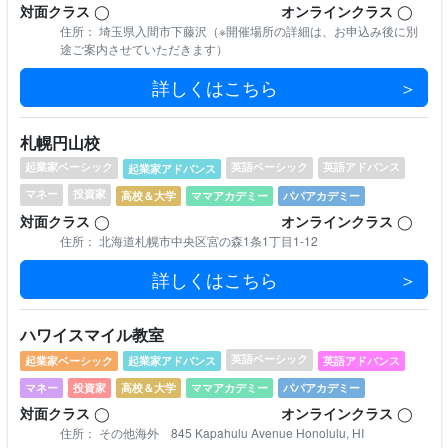
対⾯クラス
◯
オンラインクラス
◯
住所： 埼玉県入間市下藤沢（※開催場所の詳細は、お申込み後に別
途ご案内させていただきます）
詳しくはこちら
札幌円山校
起業家ベーシック
英語ベーシック
英語アドバンス
起業家アドバンス
マネー
投資家
⾼校＆⼤学
ママアカデミー
パパアカデミー
対⾯クラス
◯
オンラインクラス
◯
住所： 北海道札幌市中央区宮の森1条1丁目1-12
詳しくはこちら
ハワイスマイル教室
英語ベーシック
起業家ベーシック
起業家アドバンス
英語アドバンス
マネー
投資家
⾼校＆⼤学
ママアカデミー
パパアカデミー
対⾯クラス
◯
オンラインクラス
◯
住所： その他海外 845 Kapahulu Avenue Honolulu, HI