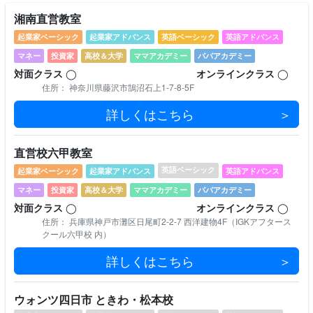
湘南直営教室
起業家ベーシック
起業家アドバンス
英語ベーシック
英語アドバンス
マネー
投資家
⾼校＆⼤学
ママアカデミー
パパアカデミー
対⾯クラス
◯
オンラインクラス
◯
住所： 神奈川県藤沢市鵠沼石上1-7-8-5F
詳しくはこちら
直営校六甲教室
英語ベーシック
起業家ベーシック
起業家アドバンス
英語アドバンス
マネー
投資家
⾼校＆⼤学
ママアカデミー
パパアカデミー
対⾯クラス
◯
オンラインクラス
◯
住所： 兵庫県神戸市灘区日尾町2-2-7 西洋建物4F（IGKアフタース
クール六甲校 内）
詳しくはこちら
ウォンツ四日市 ときわ・松本校