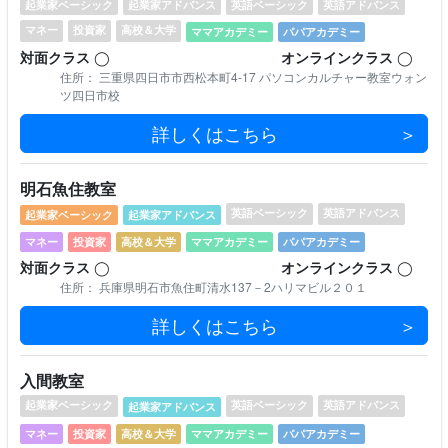
起業家ベーシック
起業家アドバンス
英語ベーシック
英語アドバンス
マネー
投資家
⾼校＆⼤学
ママアカデミー
パパアカデミー
対⾯クラス
◯
オンラインクラス
◯
住所： 三重県四日市市西松本町4-17 パソコンカルチャー教室ウォン
ツ四日市校
詳しくはこちら
明石魚住教室
英語ベーシック
英語アドバンス
起業家ベーシック
起業家アドバンス
マネー
投資家
⾼校＆⼤学
ママアカデミー
パパアカデミー
対⾯クラス
◯
オンラインクラス
◯
住所： 兵庫県明石市魚住町清水137－2ハリマビル２０１
詳しくはこちら
入間教室
起業家ベーシック
英語ベーシック
英語アドバンス
起業家アドバンス
マネー
投資家
⾼校＆⼤学
ママアカデミー
パパアカデミー