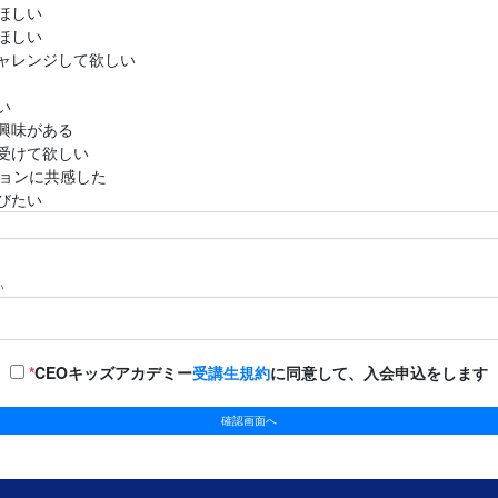
ほしい
ほしい
ャレンジして欲しい
い
興味がある
受けて欲しい
ジョンに共感した
びたい
い
*
CEOキッズアカデミー
受講生規約
に同意して、入会申込をします
確認画面へ