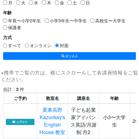
月
火
水
木
金
土
日
年齢
年長〜小学2年生
小学3年生〜中学生
高校生〜大学生
保護者
方式
すべて
オンライン
対面
絞り込み
※携帯でご覧の方は、横にスクロールして各講座情報をご覧
ください。
合計：
3
件
ご予約
教室名
講座名
年齢
栗東高野
子ども起業
Kazunkey's
家アドバン
小3〜大学
20
お問合せ
English
ス英語/月謝
生
House 教室
制 月2