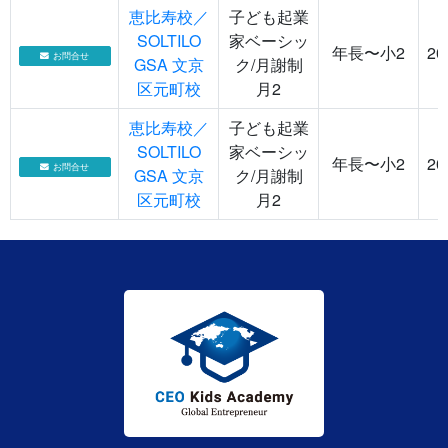
恵比寿校／
子ども起業
SOLTILO
家ベーシッ
年長〜小2
20
お問合せ
GSA 文京
ク/月謝制
区元町校
月2
恵比寿校／
子ども起業
SOLTILO
家ベーシッ
年長〜小2
20
お問合せ
GSA 文京
ク/月謝制
区元町校
月2